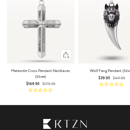
+
Añadir
Meteorite Cross Pendant Necklaces
Wolf Fang Pendant (Silv
(Silver)
Precio
Precio
$39.95
$49.95
Precio
Precio
$169.95
$179.95
de
norma
de
normal
venta
venta