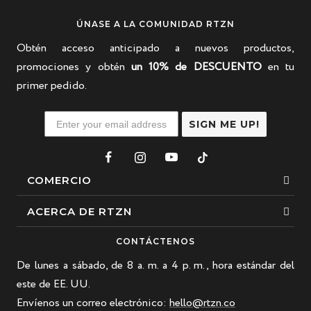
ÚNASE A LA COMUNIDAD RTZN
Obtén acceso anticipado a nuevos productos,
promociones y obtén
un 10% de DESCUENTO
en tu
primer pedido.
SIGN ME UP!
COMERCIO
Esposas
ACERCA DE RTZN
Collares
Sobre nosotros
CONTÁCTENOS
Pulsera de cuentas
De lunes a sábado, de 8 a. m. a 4 p. m., hora estándar del
Nuestra historia
Pulsera de cuero
este de EE. UU.
Blogs
Envíenos un correo electrónico:
hello@rtzn.co
Los más vendidos