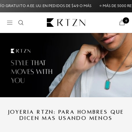
Saltar
ATUITO A EE. UU. EN PEDIDOS DE $49 O MÁS
⭐ MÁS DE 5000 RESEÑ
al
contenido
RTZN
0
Navigación
Guarantee
Try it Risk-Free: 60-Day Money-Back Guaran
JOYERÍA RTZN: PARA HOMBRES QUE
DICEN MÁS USANDO MENOS