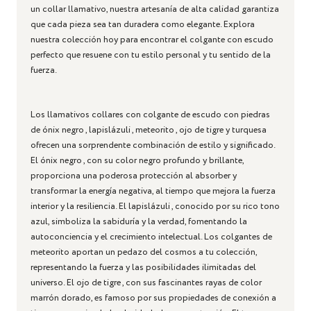
un collar llamativo, nuestra artesanía de alta calidad garantiza
que cada pieza sea tan duradera como elegante. Explora
nuestra colección hoy para encontrar el colgante con escudo
perfecto que resuene con tu estilo personal y tu sentido de la
fuerza.
Los llamativos collares con colgante de escudo
con
piedras
de ónix negro
,
lapislázuli
,
meteorito
,
ojo de tigre
y
turquesa
ofrecen una sorprendente combinación de estilo y significado.
El ónix negro
, con su color negro profundo y brillante,
proporciona una poderosa protección al absorber y
transformar la energía negativa, al tiempo que mejora la fuerza
interior y la resiliencia.
El lapislázuli
, conocido por su rico tono
azul, simboliza la sabiduría y la verdad, fomentando la
autoconciencia y el crecimiento intelectual.
Los colgantes de
meteorito
aportan un pedazo del cosmos a tu colección,
representando la fuerza y ​​las posibilidades ilimitadas del
universo.
El ojo de tigre
, con sus fascinantes rayas de color
marrón dorado, es famoso por sus propiedades de conexión a