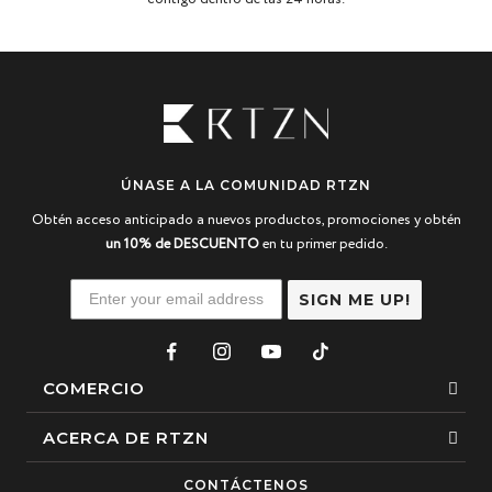
ÚNASE A LA COMUNIDAD RTZN
Obtén acceso anticipado a nuevos productos, promociones y obtén
un 10% de DESCUENTO
en tu primer pedido.
SIGN ME UP!
COMERCIO
Esposas
ACERCA DE RTZN
Collares
Sobre nosotros
CONTÁCTENOS