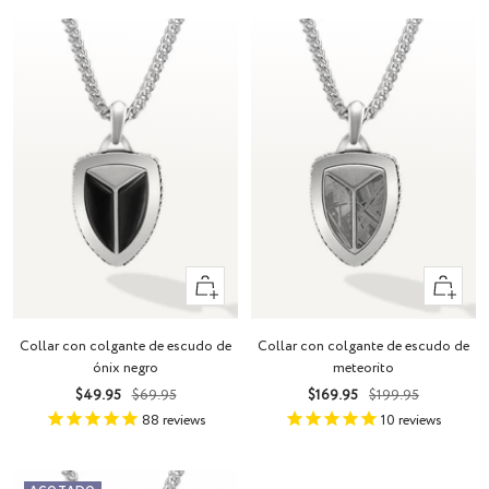
+
+
Añadir
Añadir
Collar con colgante de escudo de
Collar con colgante de escudo de
ónix negro
meteorito
Precio
Precio
Precio
Precio
$49.95
$69.95
$169.95
$199.95
de
normal
de
normal
88
reviews
10
reviews
venta
venta