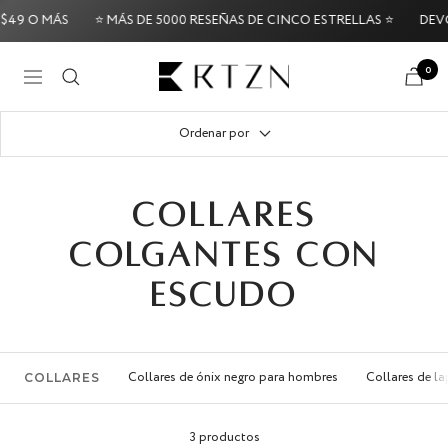
Saltar
9 O MÁS
⭐ MÁS DE 5000 RESEÑAS DE CINCO ESTRELLAS ⭐
DEVOLU
al
contenido
RTZN
0
Navigación
Try it Risk-Free: 60-Day Money-Back Gu
Ordenar por
COLLARES
COLGANTES CON
ESCUDO
Collares de ónix negro para hombres
Collares de la
COLLARES
3 productos