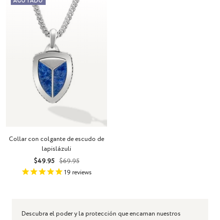
AGOTADO
Collar con colgante de escudo de
lapislázuli
Precio
Precio
$49.95
$69.95
de
normal
19
reviews
venta
Descubra el poder y la protección que encarnan nuestros