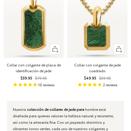
+
+
Añadir
Añadir
Collar con colgante de placa de
Collar con colgante de jade
identificación de jade
cuadrado
Precio
Precio
Precio
Precio
$59.95
$79.95
$49.95
$59.95
de
normal
de
normal
10
reviews
2
reviews
venta
venta
Nuestra
colección de collares de jade para
hombre
está
diseñada para quienes valoran la belleza natural y resistente,
así como la artesanía fina. Con un jaspeado distintivo y
vibrantes tonos verdes, cada uno de nuestros colgantes y