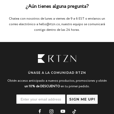
¿Aún tienes alguna pregunta?
Chatea con nosotros de lunes a viernes de 9 a 6 EST o envíanos un
correo electrónico a hello@rtzn.co, nuestro equipo se comunicará
contigo dentro de las 24 horas.
ÚNASE A LA COMUNIDAD RTZN
Obtén acceso anticipado a nuevos productos, promociones y obtén
un 10% de DESCUENTO
en tu primer pedido.
SIGN ME UP!