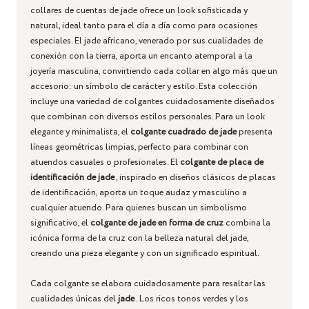
collares de cuentas de jade ofrece un look sofisticada y
natural, ideal tanto para el día a día como para ocasiones
especiales. El jade africano, venerado por sus cualidades de
conexión con la tierra, aporta un encanto atemporal a la
joyería masculina, convirtiendo cada collar en algo más que un
accesorio: un símbolo de carácter y estilo.
Esta colección
incluye una variedad de colgantes cuidadosamente diseñados
que combinan con diversos estilos personales. Para un look
elegante y minimalista, el
colgante cuadrado de jade
presenta
líneas geométricas limpias, perfecto para combinar con
atuendos casuales o profesionales. El
colgante de placa de
identificación de jade
, inspirado en diseños clásicos de placas
de identificación, aporta un toque audaz y masculino a
cualquier atuendo. Para quienes buscan un simbolismo
significativo, el
colgante de jade en forma de cruz
combina la
icónica forma de la cruz con la belleza natural del jade,
creando una pieza elegante y con un significado espiritual.
Cada colgante se elabora cuidadosamente para resaltar las
cualidades únicas del
jade
. Los ricos tonos verdes y los