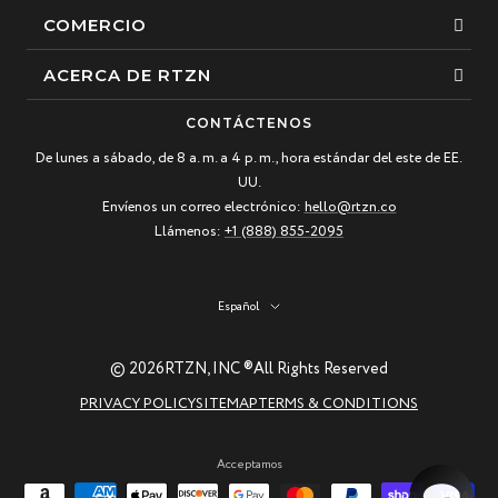
COMERCIO
Esposas
ACERCA DE RTZN
Collares
Sobre nosotros
CONTÁCTENOS
Pulsera de cuentas
De lunes a sábado, de 8 a. m. a 4 p. m., hora estándar del este de EE.
Nuestra historia
UU.
Pulsera de cuero
Blogs
Envíenos un correo electrónico:
hello@rtzn.co
Los más vendidos
Llámenos:
+1 (888) 855-2095
Preguntas frecuentes
Nuevas llegadas
Política de devoluciones
Idioma
Español
Guía de materiales
Piedras preciosas naturales: belleza y curación
© 2026
RTZN, INC ®
All Rights Reserved
Guía de cuidado de joyas RTZN
PRIVACY POLICY
SITEMAP
TERMS & CONDITIONS
Contáctenos
Acceptamos