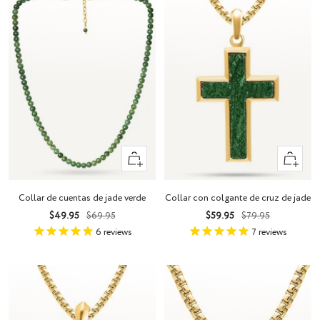
+
+
Añadir
Añadir
Collar de cuentas de jade verde
Collar con colgante de cruz de jade
Precio
Precio
Precio
Precio
$49.95
$69.95
$59.95
$79.95
de
normal
de
normal
6
reviews
7
reviews
venta
venta