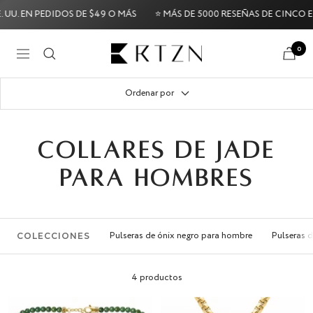
Saltar
U. EN PEDIDOS DE $49 O MÁS
⭐ MÁS DE 5000 RESEÑAS DE CINCO EST
al
contenido
RTZN
0
Navigación
Try it Risk-Free: 60-Day Money-Back Guarantee
Tr
Ordenar por
COLLARES DE JADE
PARA HOMBRES
Pulseras de ónix negro para hombre
Pulseras d
COLECCIONES
4 productos