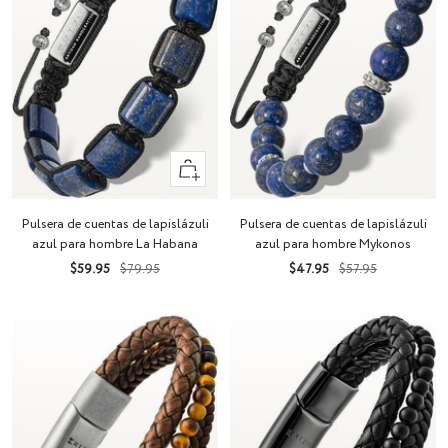
+
Añadir
Pulsera de cuentas de lapislázuli
Pulsera de cuentas de lapislázuli
azul para hombre La Habana
azul para hombre Mykonos
Precio
Precio
Precio
Precio
$59.95
$79.95
$47.95
$57.95
de
normal
de
normal
venta
venta