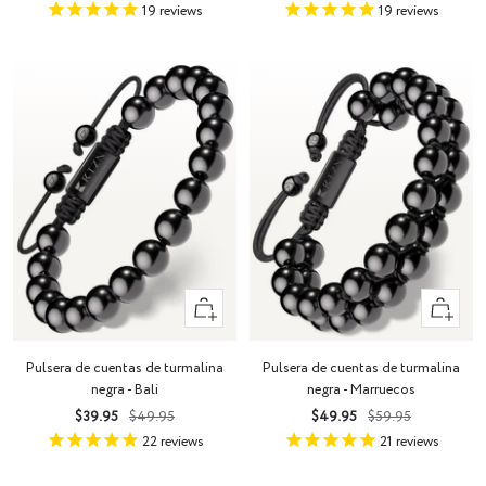
de
normal
de
normal
19
reviews
19
reviews
venta
venta
+
+
Añadir
Añadir
Pulsera de cuentas de turmalina
Pulsera de cuentas de turmalina
negra - Bali
negra - Marruecos
Precio
Precio
Precio
Precio
$39.95
$49.95
$49.95
$59.95
de
normal
de
normal
22
reviews
21
reviews
venta
venta