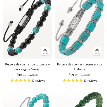
+
+
Añadir
Añadir
Pulsera de cuentas de turquesa y
Pulsera de cuentas turquesas - La
ónix negro - Navajo
Habana
Precio
Precio
Precio
Precio
$39.95
$49.95
$59.95
$69.95
de
normal
de
normal
33
reviews
33
reviews
venta
venta