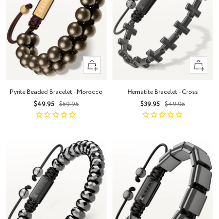
+
+
Añadir
Añadir
Pyrite Beaded Bracelet - Morocco
Hematite Bracelet - Cross
Precio
Precio
Precio
Precio
$49.95
$59.95
$39.95
$49.95
de
normal
de
normal
venta
venta