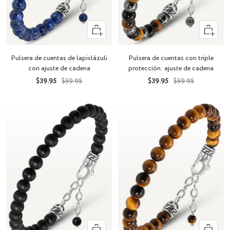
+
+
Añadir
Añadir
Pulsera de cuentas de lapislázuli
Pulsera de cuentas con triple
con ajuste de cadena
protección: ajuste de cadena
Precio
Precio
Precio
Precio
$39.95
$59.95
$39.95
$59.95
de
normal
de
normal
venta
venta
+
+