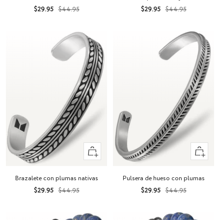
Precio
Precio
Precio
Precio
$29.95
$44.95
$29.95
$44.95
de
normal
de
normal
venta
venta
Vista
Vista
rápida
rápida
Brazalete con plumas nativas
Pulsera de hueso con plumas
Precio
Precio
Precio
Precio
$29.95
$44.95
$29.95
$44.95
de
normal
de
normal
venta
venta