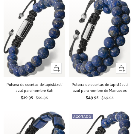
+
+
Añadir
Añadir
Pulsera de cuentas de lapislázuli
Pulsera de cuentas de lapislázuli
azul para hombre Bali
azul para hombre de Marruecos
Precio
Precio
Precio
Precio
$39.95
$59.95
$49.95
$69.95
de
normal
de
normal
venta
venta
AGOTADO