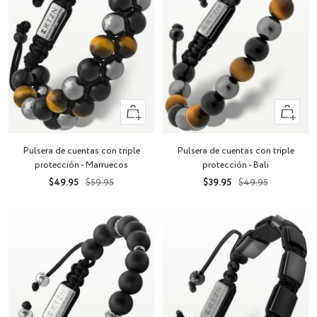
+
+
Añadir
Añadir
Pulsera de cuentas con triple
Pulsera de cuentas con triple
protección - Marruecos
protección - Bali
Precio
Precio
Precio
Precio
$49.95
$59.95
$39.95
$49.95
de
normal
de
normal
venta
venta