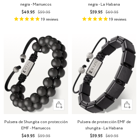
negra - Marruecos
negra - La Habana
Precio
Precio
Precio
Precio
$49.95
$59.95
$59.95
$69.95
de
normal
de
normal
19
reviews
19
reviews
venta
venta
+
+
Añadir
Añadir
Pulsera de Shungita con protección
Pulsera de protección EMF de
EMF - Marruecos
shungita - La Habana
Precio
Precio
Precio
Precio
$49.95
$59.95
$59.95
$69.95