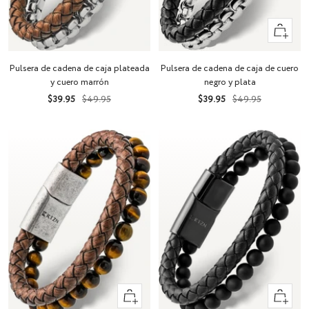
Vista
rápida
Pulsera de cadena de caja plateada
Pulsera de cadena de caja de cuero
y cuero marrón
negro y plata
Precio
Precio
Precio
Precio
$39.95
$49.95
$39.95
$49.95
de
normal
de
normal
venta
venta
Vista
Vista