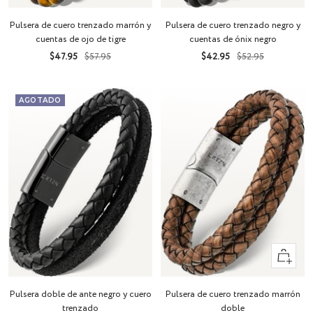
rápida
rápida
Pulsera de cuero trenzado marrón y
Pulsera de cuero trenzado negro y
cuentas de ojo de tigre
cuentas de ónix negro
Precio
Precio
Precio
Precio
$47.95
$57.95
$42.95
$52.95
de
normal
de
normal
venta
venta
AGOTADO
Vista
rápida
Pulsera doble de ante negro y cuero
Pulsera de cuero trenzado marrón
trenzado
doble