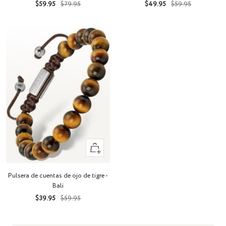
Precio
Precio
Precio
Precio
$59.95
$79.95
$49.95
$59.95
de
normal
de
normal
venta
venta
+
Añadir
Pulsera de cuentas de ojo de tigre -
Bali
Precio
Precio
$39.95
$59.95
de
normal
venta