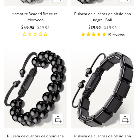
Añadir
Añadir
Hematite Beaded Bracelet -
Pulsera de cuentas de obsidiana
Morocco
negra - Bali
Precio
Precio
Precio
Precio
$49.95
$59.95
$39.95
$49.95
de
normal
de
normal
19
reviews
venta
venta
+
+
Añadir
Añadir
Pulsera de cuentas de obsidiana
Pulsera de cuentas de obsidiana