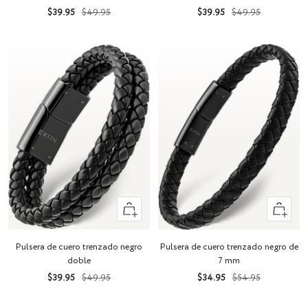
Precio
Precio
Precio
Precio
$39.95
$49.95
$39.95
$49.95
de
normal
de
normal
venta
venta
Vista
Vista
rápida
rápida
Pulsera de cuero trenzado negro
Pulsera de cuero trenzado negro de
doble
7 mm
Precio
Precio
Precio
Precio
$39.95
$49.95
$34.95
$54.95
de
normal
de
normal
venta
venta