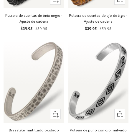
Añadir
Añadir
Pulsera de cuentas de ónix negro -
Pulsera de cuentas de ojo de tigre -
Ajuste de cadena
Ajuste de cadena
Precio
Precio
Precio
Precio
$39.95
$59.95
$39.95
$59.95
de
normal
de
normal
venta
venta
Vista
Vista
rápida
rápida
Brazalete martillado oxidado
Pulsera de puño con ojo malvado