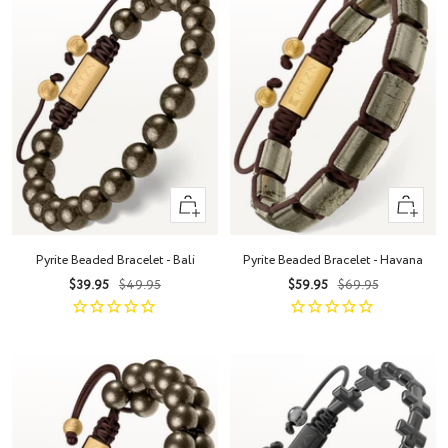
+
+
Añadir
Añadir
Pyrite Beaded Bracelet - Bali
Pyrite Beaded Bracelet - Havana
Precio
Precio
Precio
Precio
$39.95
$49.95
$59.95
$69.95
de
normal
de
normal
venta
venta