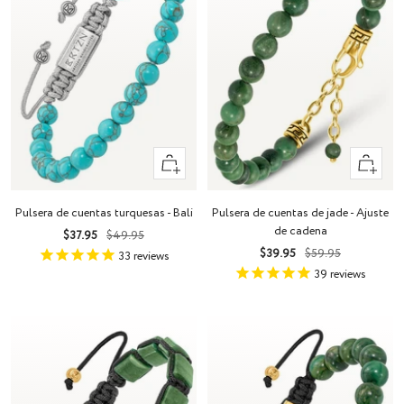
+
+
Añadir
Añadir
Pulsera de cuentas turquesas - Bali
Pulsera de cuentas de jade - Ajuste
de cadena
Precio
Precio
$37.95
$49.95
Precio
Precio
$39.95
$59.95
de
normal
33
reviews
de
normal
venta
39
reviews
venta