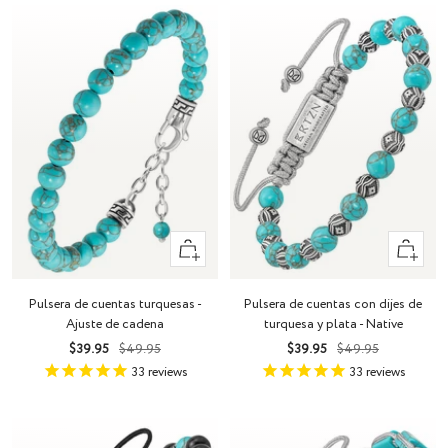
+
+
Añadir
Añadir
Pulsera de cuentas turquesas -
Pulsera de cuentas con dijes de
Ajuste de cadena
turquesa y plata - Native
Precio
Precio
Precio
Precio
$39.95
$49.95
$39.95
$49.95
de
normal
de
normal
33
reviews
33
reviews
venta
venta