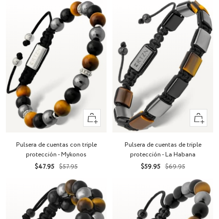
+
+
Añadir
Añadir
Pulsera de cuentas con triple
Pulsera de cuentas de triple
protección - Mykonos
protección - La Habana
Precio
Precio
Precio
Precio
$47.95
$57.95
$59.95
$69.95
de
normal
de
normal
venta
venta