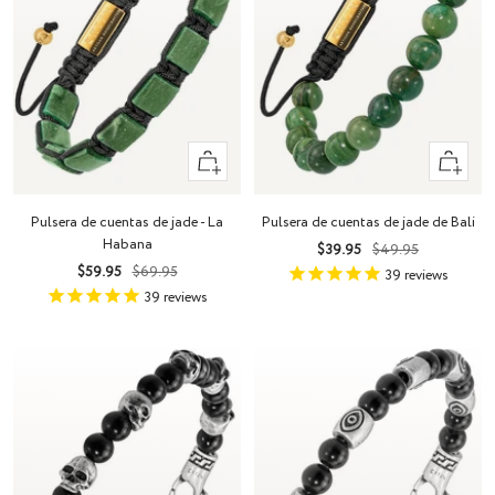
+
+
Añadir
Añadir
Pulsera de cuentas de jade - La
Pulsera de cuentas de jade de Bali
Habana
Precio
Precio
$39.95
$49.95
Precio
Precio
$59.95
$69.95
de
normal
39
reviews
de
normal
venta
39
reviews
venta