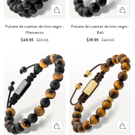
+
+
Añadir
Añadir
Pulsera de cuentas de ónix negro -
Pulsera de cuentas de ónix negro -
Bali
Marruecos
Precio
Precio
Precio
Precio
$39.95
$49.95
$49.95
$59.95
de
normal
de
normal
venta
venta
+
+
Añadir
Añadir