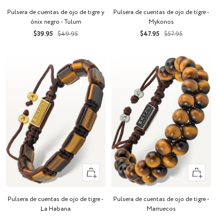
Pulsera de cuentas de ojo de tigre y
Pulsera de cuentas de ojo de tigre -
ónix negro - Tulum
Mykonos
Precio
Precio
Precio
Precio
$39.95
$49.95
$47.95
$57.95
de
normal
de
normal
venta
venta
+
+
Añadir
Añadir
Pulsera de cuentas de ojo de tigre -
Pulsera de cuentas de ojo de tigre -
La Habana
Marruecos