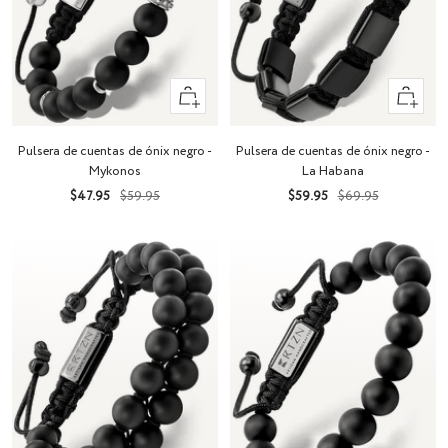
+
+
Añadir
Añadir
Pulsera de cuentas de ónix negro -
Pulsera de cuentas de ónix negro -
Mykonos
La Habana
Precio
Precio
Precio
Precio
$47.95
$59.95
$59.95
$69.95
de
normal
de
normal
venta
venta