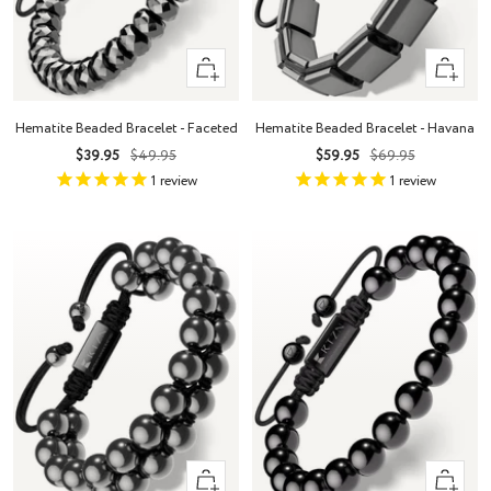
+
+
Añadir
Añadir
Hematite Beaded Bracelet - Faceted
Hematite Beaded Bracelet - Havana
Precio
Precio
Precio
Precio
$39.95
$49.95
$59.95
$69.95
de
normal
de
normal
1
review
1
review
venta
venta
+
+