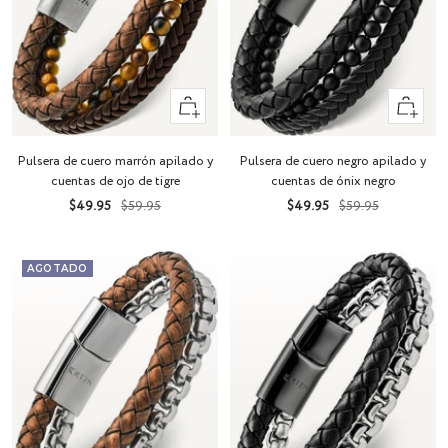
Vista
Vista
rápida
rápida
Pulsera de cuero marrón apilado y
Pulsera de cuero negro apilado y
cuentas de ojo de tigre
cuentas de ónix negro
Precio
Precio
Precio
Precio
$49.95
$59.95
$49.95
$59.95
de
normal
de
normal
venta
venta
AGOTADO