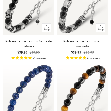
+
+
Añadir
Añadir
Pulsera de cuentas con forma de
Pulsera de cuentas con ojo
calavera
malvado
Precio
Precio
Precio
Precio
$39.95
$59.90
$39.95
$49.95
de
normal
de
normal
21
reviews
6
reviews
venta
venta