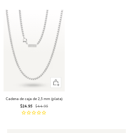
venta
Vista
rápida
Cadena de caja de 2,5 mm (plata)
Precio
Precio
$24.95
$44.95
de
normal
venta