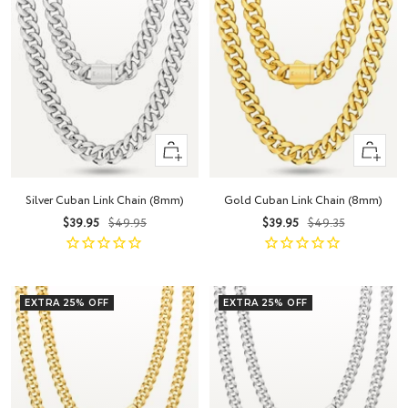
Vista
Vista
rápida
rápida
Silver Cuban Link Chain (8mm)
Gold Cuban Link Chain (8mm)
Precio
Precio
Precio
Precio
$39.95
$49.95
$39.95
$49.35
de
normal
de
normal
venta
venta
EXTRA 25% OFF
EXTRA 25% OFF