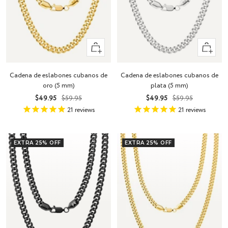
Vista
Vista
rápida
rápida
Cadena de eslabones cubanos de
Cadena de eslabones cubanos de
oro (5 mm)
plata (5 mm)
Precio
Precio
Precio
Precio
$49.95
$59.95
$49.95
$59.95
de
normal
de
normal
21
reviews
21
reviews
venta
venta
EXTRA 25% OFF
EXTRA 25% OFF