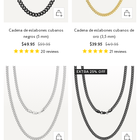
Vista
Vista
rápida
rápida
Cadena de eslabones cubanos
Cadena de eslabones cubanos de
negros (5 mm)
oro (3,5 mm)
Precio
Precio
Precio
Precio
$49.95
$59.95
$39.95
$49.95
de
normal
de
normal
20
reviews
21
reviews
venta
venta
EXTRA 25% OFF
Vista
Vista