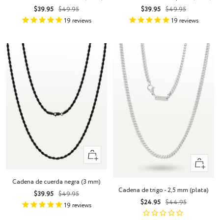
Precio
Precio
Precio
Precio
$39.95
$49.95
$39.95
$49.95
de
normal
de
normal
19
reviews
19
reviews
venta
venta
Vista
Vista
rápida
rápida
Cadena de cuerda negra (3 mm)
Cadena de trigo - 2,5 mm (plata)
Precio
Precio
$39.95
$49.95
Precio
Precio
$24.95
$44.95
de
normal
19
reviews
de
normal
venta