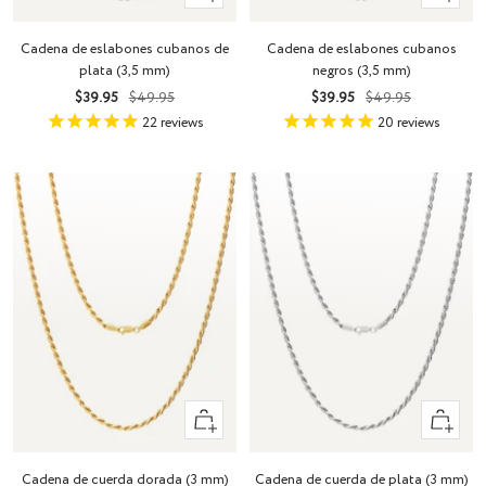
rápida
rápida
Cadena de eslabones cubanos de
Cadena de eslabones cubanos
plata (3,5 mm)
negros (3,5 mm)
Precio
Precio
Precio
Precio
$39.95
$49.95
$39.95
$49.95
de
normal
de
normal
22
reviews
20
reviews
venta
venta
Vista
Vista
rápida
rápida
Cadena de cuerda dorada (3 mm)
Cadena de cuerda de plata (3 mm)