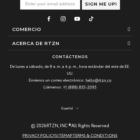
SIGN ME UP!
COMERCIO
Esposas
ACERCA DE RTZN
Collares
Sobre nosotros
CONTÁCTENOS
Pulsera de cuentas
De lunes a sábado, de 8 a. m. a 4 p. m., hora estándar del este de EE.
Nuestra historia
UU.
Pulsera de cuero
Blogs
Envíenos un correo electrónico:
hello@rtzn.co
Los más vendidos
Llámenos:
+1 (888) 855-2095
Preguntas frecuentes
Nuevas llegadas
Política de devoluciones
Idioma
Español
Guía de materiales
Piedras preciosas naturales: belleza y curación
© 2026
RTZN, INC ®
All Rights Reserved
Guía de cuidado de joyas RTZN
PRIVACY POLICY
SITEMAP
TERMS & CONDITIONS