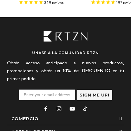
de
norma
de
normal
197
revi
249
reviews
venta
venta
ÚNASE A LA COMUNIDAD RTZN
Obtén acceso anticipado a nuevos productos,
promociones y obtén
un 10% de DESCUENTO
en tu
primer pedido.
SIGN ME UP!
COMERCIO