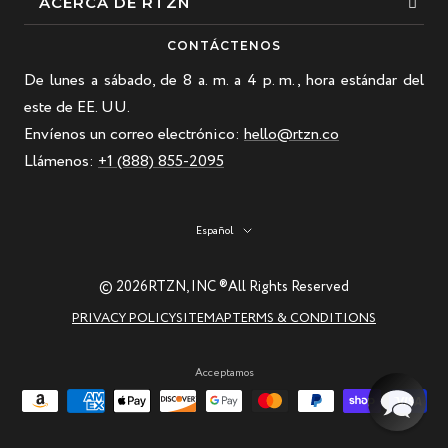
Esposas
ACERCA DE RTZN
Collares
Sobre nosotros
CONTÁCTENOS
Pulsera de cuentas
De lunes a sábado, de 8 a. m. a 4 p. m., hora estándar del
Nuestra historia
Pulsera de cuero
este de EE. UU.
Blogs
Envíenos un correo electrónico:
hello@rtzn.co
Los más vendidos
Preguntas frecuentes
Llámenos:
+1 (888) 855-2095
Nuevas llegadas
Política de devoluciones
Guía de materiales
Idioma
Español
Piedras preciosas naturales: belleza y curación
Guía de cuidado de joyas RTZN
© 2026
RTZN, INC ®
All Rights Reserved
PRIVACY POLICY
SITEMAP
TERMS & CONDITIONS
Contáctenos
Acceptamos