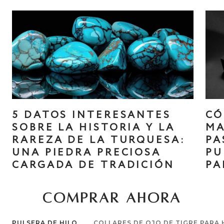
5 DATOS INTERESANTES
CÓ
SOBRE LA HISTORIA Y LA
MA
RAREZA DE LA TURQUESA:
PA
UNA PIEDRA PRECIOSA
PU
CARGADA DE TRADICIÓN
PA
COMPRAR AHORA
PULSERA DE HILO
COLLARES DE OJO DE TIGRE PARA