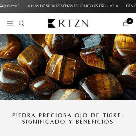
Saltar
 MÁS
⭐ MÁS DE 5000 RESEÑAS DE CINCO ESTRELLAS ⭐
DEVOLUCIO
al
contenido
RTZN
0
Navigación
Try it Risk-Free: 60-Day Money-Back Guarantee
Try i
PIEDRA PRECIOSA OJO DE TIGRE:
SIGNIFICADO Y BENEFICIOS