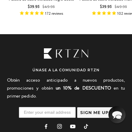
Precio
Precio
Precio
Precio
$39.95
$49.95
$39.95
$49.95
de
normal
de
norma
172
reviews
102
revi
venta
venta
ÚNASE A LA COMUNIDAD RTZN
Obtén acceso anticipado a nuevos productos,
promociones y obtén
un 10% de DESCUENTO
en tu
primer pedido.
SIGN ME UP!