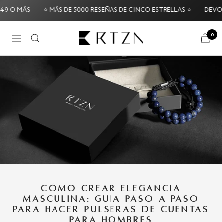
Saltar
ÁS
⭐ MÁS DE 5000 RESEÑAS DE CINCO ESTRELLAS ⭐
DEVOLUCIONE
al
contenido
RTZN
0
Navigación
 it Risk-Free: 60-Day Money-Back Guarantee
Try it Ri
CÓMO CREAR ELEGANCIA
MASCULINA: GUÍA PASO A PASO
PARA HACER PULSERAS DE CUENTAS
PARA HOMBRES