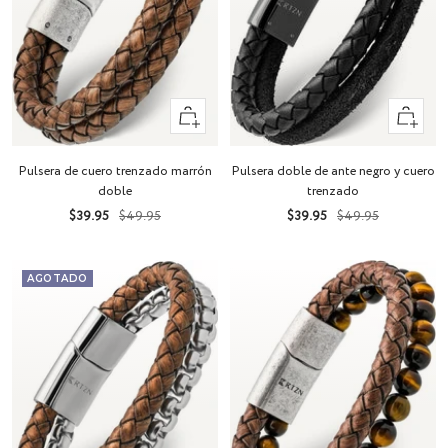
Vista
Vista
rápida
rápida
Pulsera de cuero trenzado marrón
Pulsera doble de ante negro y cuero
doble
trenzado
Precio
Precio
Precio
Precio
$39.95
$49.95
$39.95
$49.95
de
normal
de
normal
venta
venta
AGOTADO