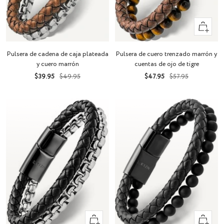
Vista
rápida
Pulsera de cadena de caja plateada
Pulsera de cuero trenzado marrón y
y cuero marrón
cuentas de ojo de tigre
Precio
Precio
Precio
Precio
$39.95
$49.95
$47.95
$57.95
de
normal
de
normal
venta
venta
Vista
Vista