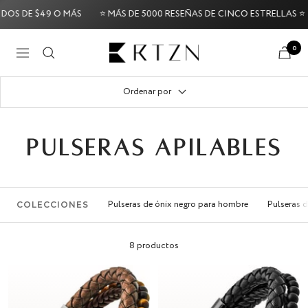
Saltar
S DE $49 O MÁS
⭐ MÁS DE 5000 RESEÑAS DE CINCO ESTRELLAS ⭐
al
contenido
RTZN
0
Navigación
Try it Risk-Fr
Ordenar por
PULSERAS APILABLES
Pulseras de ónix negro para hombre
Pulseras d
COLECCIONES
8 productos