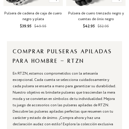
rápida
rápida
Pulsera de cadena de caja de cuero
Pulsera de cuero trenzado negro y
negro y plata
cuentas de ónix negro
Precio
Precio
Precio
Precio
$39.95
$49.95
$42.95
$52.95
de
normal
de
normal
venta
venta
Comprar pulseras apiladas
para hombre - RTZN
En RTZN, estamos comprometidos con la artesanía
excepcional. Cada cuenta se selecciona cuidadosamente y
cada pulsera se ensarta a mano para garantizar su durabilidad.
Nuestro objetivo es brindarte pulseras que trasciendan la mera
moda y se conviertan en símbolos de tu individualidad. Mejora
tu juego de accesorios con las pulseras apiladas de RTZN.
Descubre las pulseras apiladas perfectas que resuenen con tu
carácter y estado de ánimo. ¡Compra ahora y haz una
declaración audaz con estilo! Explora la colección exclusiva