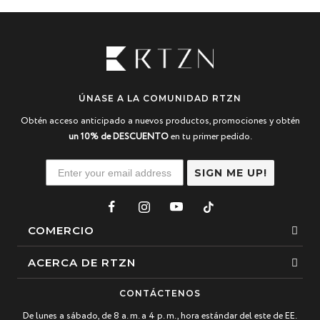
ÚNASE A LA COMUNIDAD RTZN
Obtén acceso anticipado a nuevos productos, promociones y obtén
un 10% de DESCUENTO
en tu primer pedido.
SIGN ME UP!
COMERCIO
Esposas
ACERCA DE RTZN
Collares
Sobre nosotros
CONTÁCTENOS
Pulsera de cuentas
De lunes a sábado, de 8 a. m. a 4 p. m., hora estándar del este de EE.
Nuestra historia