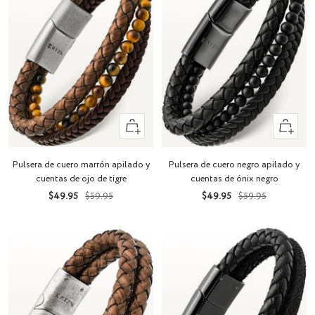
Vista
Vista
rápida
rápida
Pulsera de cuero marrón apilado y
Pulsera de cuero negro apilado y
cuentas de ojo de tigre
cuentas de ónix negro
Precio
Precio
Precio
Precio
$49.95
$59.95
$49.95
$59.95
de
normal
de
normal
venta
venta