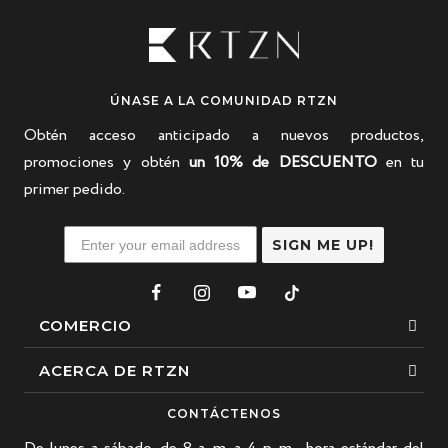
ÚNASE A LA COMUNIDAD RTZN
Obtén acceso anticipado a nuevos productos,
promociones y obtén
un 10% de DESCUENTO
en tu
primer pedido.
SIGN ME UP!
COMERCIO
Esposas
ACERCA DE RTZN
Collares
Sobre nosotros
CONTÁCTENOS
Pulsera de cuentas