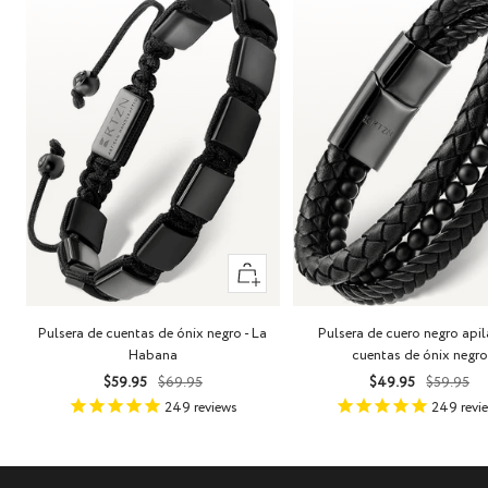
+
Añadir
Pulsera de cuentas de ónix negro - La
Pulsera de cuero negro api
Habana
cuentas de ónix negro
Precio
Precio
Precio
Precio
$59.95
$69.95
$49.95
$59.95
de
normal
de
norma
249
reviews
249
revi
venta
venta