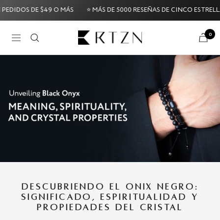
Saltar
IDOS DE $49 O MÁS
⭐ MÁS DE 5000 RESEÑAS DE CINCO ESTRELLAS ⭐
al
contenido
RTZN
0
Navigación
Try it Risk-Free: 60-Day Money-Back Guarantee
Try i
DESCUBRIENDO EL ÓNIX NEGRO:
SIGNIFICADO, ESPIRITUALIDAD Y
PROPIEDADES DEL CRISTAL