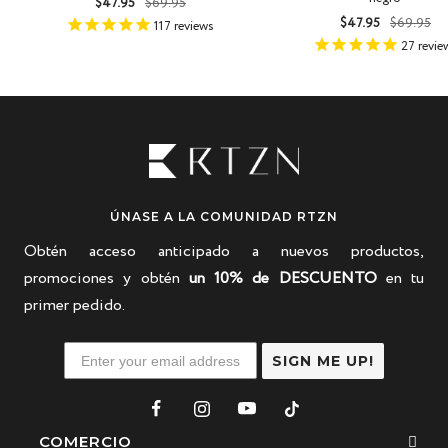
Precio
Precio
$47.95
$69.95
Precio
Precio
$47.95
$69.95
de
normal
117
reviews
de
norma
venta
27
revie
venta
ÚNASE A LA COMUNIDAD RTZN
Obtén acceso anticipado a nuevos productos,
promociones y obtén
un 10% de DESCUENTO
en tu
primer pedido.
SIGN ME UP!
COMERCIO