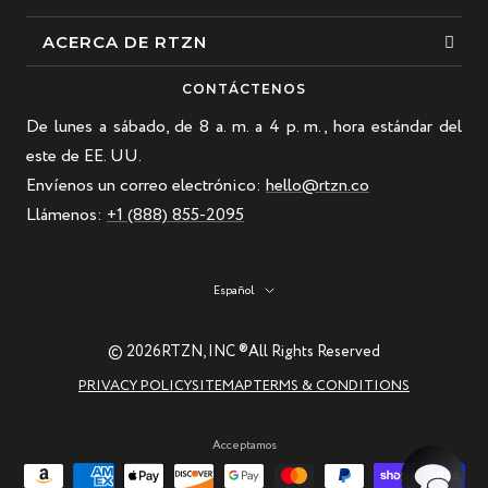
Esposas
ACERCA DE RTZN
Collares
Sobre nosotros
CONTÁCTENOS
Pulsera de cuentas
De lunes a sábado, de 8 a. m. a 4 p. m., hora estándar del
Nuestra historia
Pulsera de cuero
este de EE. UU.
Blogs
Envíenos un correo electrónico:
hello@rtzn.co
Los más vendidos
Preguntas frecuentes
Llámenos:
+1 (888) 855-2095
Nuevas llegadas
Política de devoluciones
Guía de materiales
Idioma
Español
Piedras preciosas naturales: belleza y curación
Guía de cuidado de joyas RTZN
© 2026
RTZN, INC ®
All Rights Reserved
PRIVACY POLICY
SITEMAP
TERMS & CONDITIONS
Contáctenos
Acceptamos